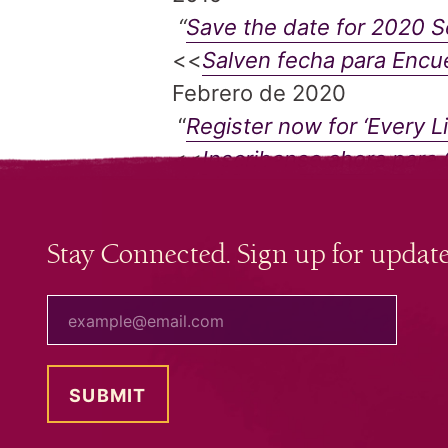
“
Save the date for 2020 S
<<
Salven fecha para Encu
Febrero de 2020
“
Register now for ‘Every 
<<
Inscribanse ahora para
Stay Connected. Sign up for update
your email