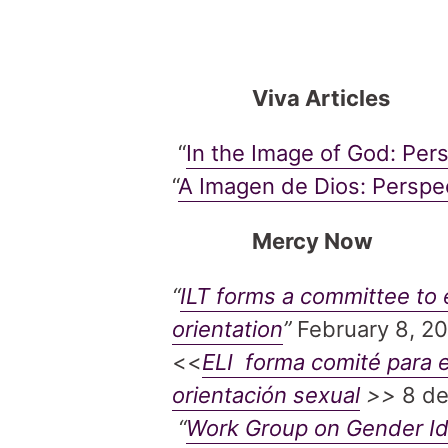
Viva Articles
“
In the Image of God: Per
“
A Imagen de Dios: Perspe
Mercy Now
“
ILT forms a committee to
orientation
”
February 8, 2
<<
ELI forma comité para 
orientación sexual
>>
8 de
“
Work Group on Gender Ide