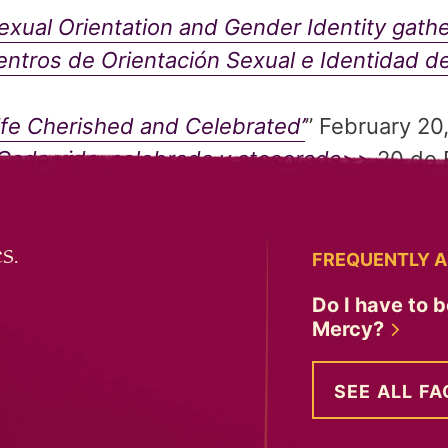
exual Orientation and Gender Identity gath
entros de Orientación Sexual e Identidad 
Life Cherished and Celebrated’
” February 20
 Cada vida: celebrada y atesorada>>
20 de 
s.
FREQUENTLY A
Do I have to b
Mercy?
SEE ALL FA