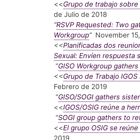
<<
Grupo de trabajo sobre 
de Julio de 2018
“
RSVP Requested: Two gath
Workgroup
”
November 15,
<<
Planificadas dos reunio
Sexual: Envíen respuesta 
“
GISO Workgroup gathers f
<<
Grupo de Trabajo IGOS 
Febrero de 2019
“
GISO/SOGI gathers sister
<<
IGOS/OSIG reúne a her
“
SOGI group gathers to ref
<<
El grupo OSIG se reúne 
2019