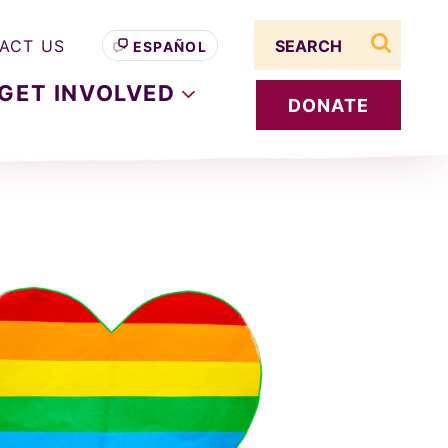
Search term
ACT US
ESPAÑOL
search s
GET
INVOLVED
DONATE