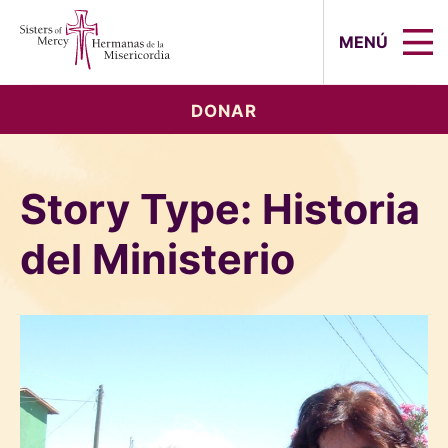
Sisters of Mercy, Hermanas de la Mi
MENÚ
DONAR
Story Type:
Historia
del Ministerio
De izquierda a derecha, Hermana Betty
Campbell y Gail Presbey