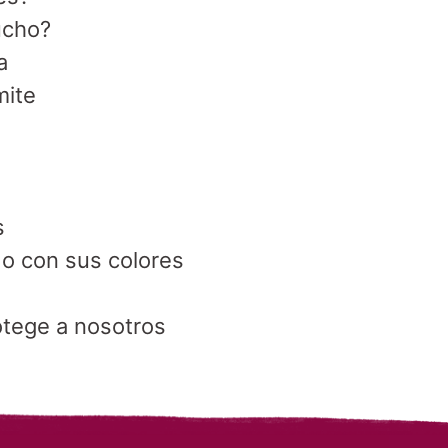
ucho?
a
mite
s
o con sus colores
otege a nosotros