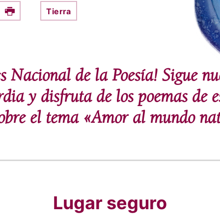
Tierra
e this on Facebook
Print
es Nacional de la Poesía! Sigue nu
rdia y disfruta de los poemas de e
sobre el tema «Amor al mundo nat
Lugar seguro