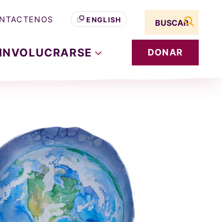
Search term
NTACTENOS
ENGLISH
buscar s
INVOLUCRARSE
DONAR