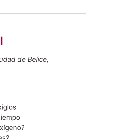
l
iudad de Belice,
siglos
tiempo
oxígeno?
es?