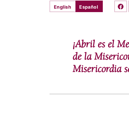
English
Español
Shar
¡Abril es el M
de la Miserico
Misericordia 