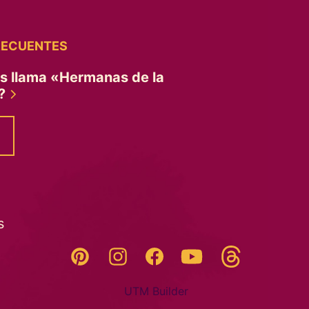
RECUENTES
es llama «Hermanas de la
»?
s
Threads
Pinterest
Instagram
YouTube
Facebook
UTM Builder