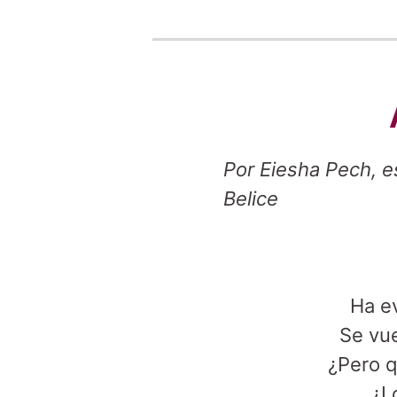
Por Eiesha Pech, e
Belice
Ha ev
Se vu
¿Pero q
¿L