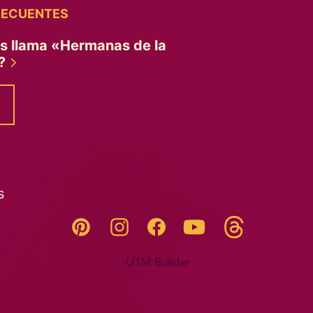
RECUENTES
es llama «Hermanas de la
»?
s
Threads
Pinterest
Instagram
YouTube
Facebook
UTM Builder