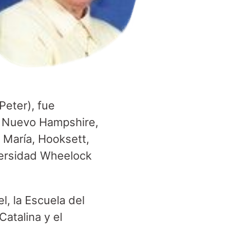
eter), fue
, Nuevo Hampshire,
 María, Hooksett,
versidad Wheelock
, la Escuela del
atalina y el