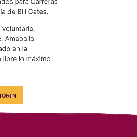
ades para Carreras
a de Bill Gates.
voluntaria,
e. Amaba la
ado en la
e libre lo máximo
MORIN