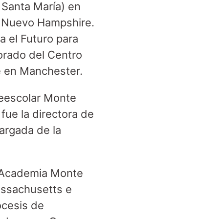
Santa María) en
, Nuevo Hampshire.
 el Futuro para
orado del Centro
e en Manchester.
reescolar Monte
ue la directora de
cargada de la
a Academia Monte
assachusetts e
ócesis de