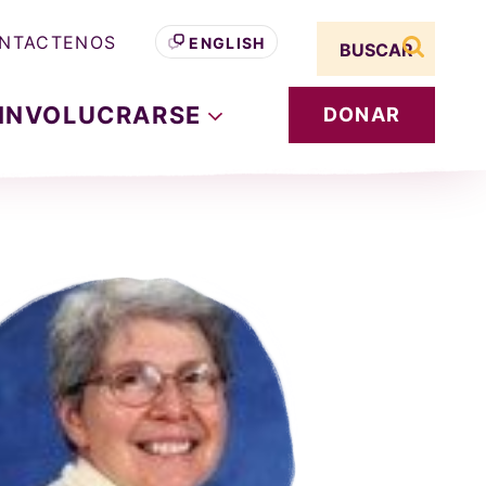
Search term
NTACTENOS
ENGLISH
buscar s
INVOLUCRARSE
DONAR