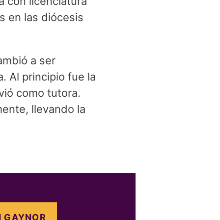
a con licenciatura
s en las diócesis
ambió a ser
 Al principio fue la
vió como tutora.
mente, llevando la
H GAYNOR