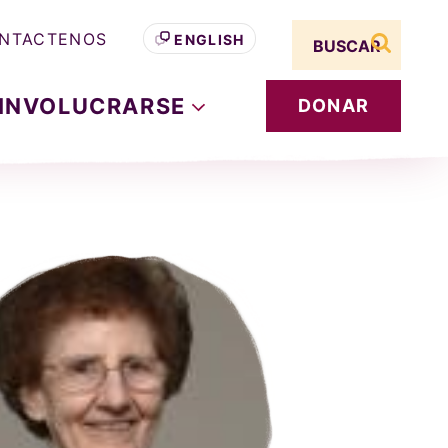
Search term
NTACTENOS
ENGLISH
buscar s
INVOLUCRARSE
DONAR