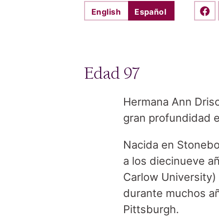
English
Español
Shar
Edad 97
Hermana Ann Driscol
gran profundidad es
Nacida en Stonebor
a los diecinueve a
Carlow University)
durante muchos año
Pittsburgh.