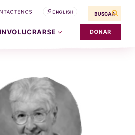
Search term
NTACTENOS
ENGLISH
buscar s
INVOLUCRARSE
DONAR