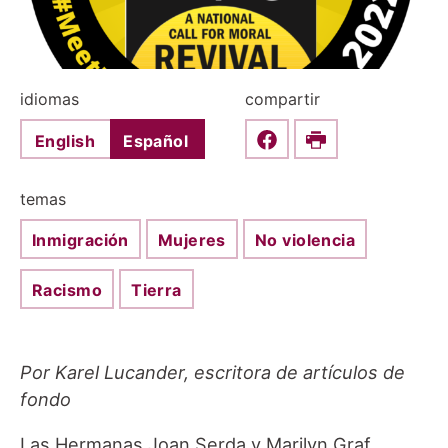
idiomas
compartir
English
Español
Share this on Faceboo
Print
temas
Inmigración
Mujeres
No violencia
Racismo
Tierra
Por Karel Lucander, escritora de artículos de
fondo
Las Hermanas Joan Serda y Marilyn Graf