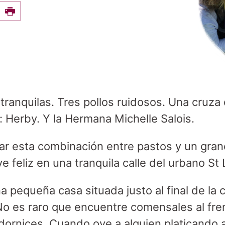
e this on Facebook
Print
tranquilas. Tres pollos ruidosos. Una cruza 
 Herby. Y la Hermana Michelle Salois.
ar esta combinación entre pastos y un gran
e feliz en una tranquila calle del urbano St 
a pequeña casa situada justo al final de la c
 No es raro que encuentre comensales al fre
ornices. Cuando oye a alguien platicando a