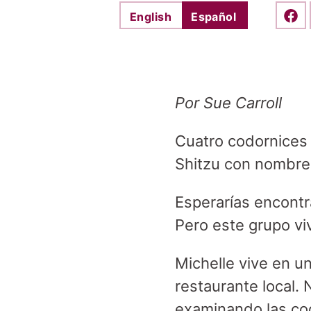
English
Español
Shar
Por Sue Carroll
Cuatro codornices 
Shitzu con nombre:
Esperarías encontr
Pero este grupo viv
Michelle vive en un
restaurante local.
examinando las cod