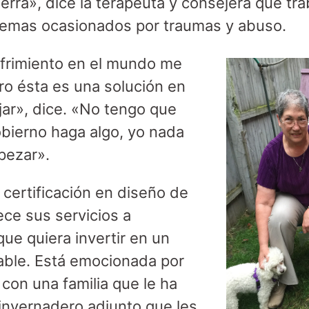
tierra», dice la terapeuta y consejera que tr
emas ocasionados por traumas y abuso.
ufrimiento en el mundo me
ro ésta es una solución en
jar», dice. «No tengo que
obierno haga algo, yo nada
pezar».
 certificación en diseño de
ece sus servicios a
ue quiera invertir en un
able. Está emocionada por
con una familia que le ha
invernadero adjunto que les