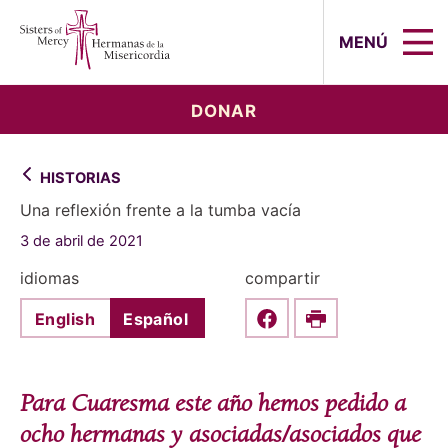
Sisters of Mercy, Hermanas de la Mi
MENÚ
DONAR
HISTORIAS
Una reflexión frente a la tumba vacía
3 de abril de 2021
idiomas
compartir
English
Español
Share this on Faceboo
Print
Para Cuaresma este año hemos pedido a
ocho hermanas y asociadas/asociados que