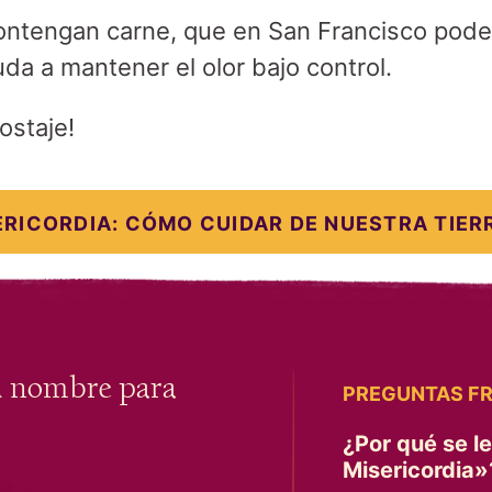
 contengan carne, que en San Francisco po
da a mantener el olor bajo control.
ostaje!
ERICORDIA: CÓMO CUIDAR DE NUESTRA TIER
u nombre para
PREGUNTAS F
¿Por qué se l
Misericordia