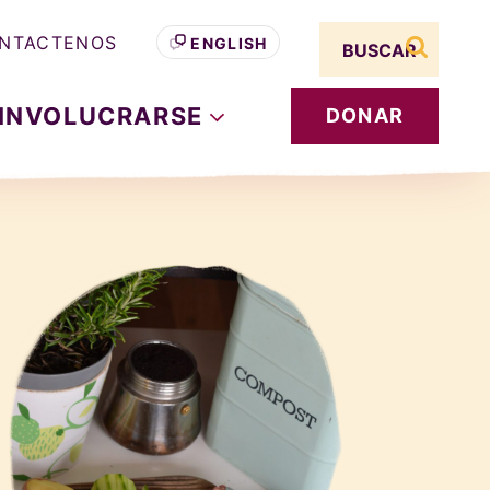
Search term
NTACTENOS
ENGLISH
buscar s
INVOLUCRARSE
DONAR