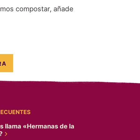
demos compostar, añade
RA
RECUENTES
es llama «Hermanas de la
»?