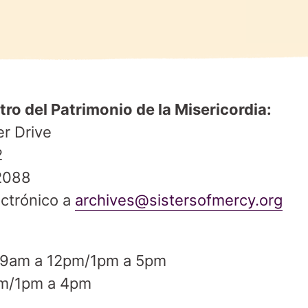
ro del Patrimonio de la Misericordia:
r Drive
2
2088
ectrónico a
archives@sistersofmercy.org
: 9am a 12pm/1pm a 5pm
pm/1pm a 4pm