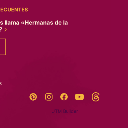
RECUENTES
es llama «Hermanas de la
»?
s
Threads
Pinterest
Instagram
YouTube
Facebook
UTM Builder