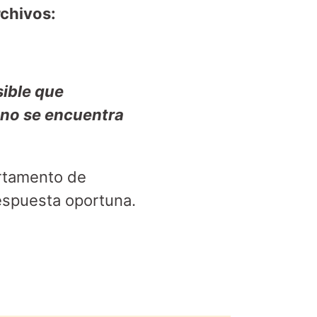
rchivos:
sible que
i no se encuentra
artamento de
espuesta oportuna.