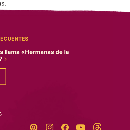
as.
RECUENTES
es llama «Hermanas de la
»?
s
Threads
Pinterest
Instagram
YouTube
Facebook