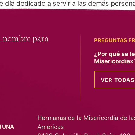
te día dedicado a servir a las demás person
u nombre para
PREGUNTAS F
¿Por qué se l
Misericordia
VER TODAS
Hermanas de la Misericordia de la
Américas
N UNA