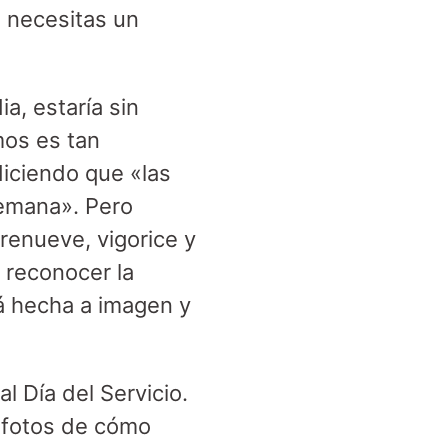
o necesitas un
a, estaría sin
mos es tan
diciendo que «las
emana». Pero
renueve, vigorice y
 reconocer la
á hecha a imagen y
 Día del Servicio.
r fotos de cómo