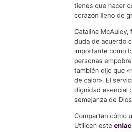
tienes que hacer co
corazón lleno de g
Catalina McAuley, 
duda de acuerdo co
importante como lo
personas empobrec
también dijo que «
de calor». El serv
dignidad esencial 
semejanza de Dios 
Compartan cómo ust
Utilicen este
enlac