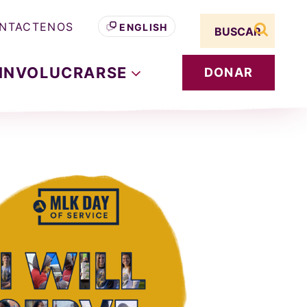
Search term
NTACTENOS
ENGLISH
buscar s
INVOLUCRARSE
DONAR