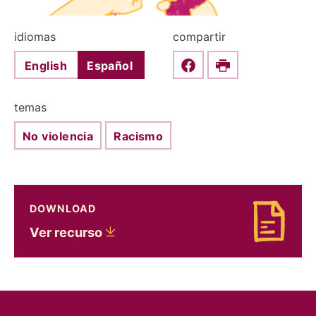
idiomas
compartir
English
Español
Share this on Faceboo
Print
temas
No violencia
Racismo
DOWNLOAD
Download Ver recurso
Ver
recurso