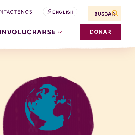
Search term
NTACTENOS
ENGLISH
buscar s
INVOLUCRARSE
DONAR