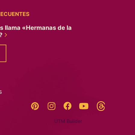
RECUENTES
es llama «Hermanas de la
»?
s
Threads
Pinterest
Instagram
YouTube
Facebook
UTM Builder