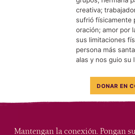
grupos; hermana p
creativa; trabajad
sufrió físicamente
oración; amor por l
sus limitaciones fí
persona más santa 
alas y nos guio su 
DONAR EN 
Mantengan la conexión. Pongan s