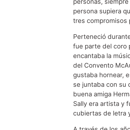
personas, siempre 
persona supiera q
tres compromisos p
Perteneció durante
fue parte del coro 
encantaba la música
del Convento McAul
gustaba hornear, 
se juntaba con su
buena amiga Herma
Sally era artista y
cubiertas de letra 
A través de los añ