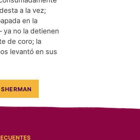
d; consumadamente
esta a la vez;
papada en la
– ya no la detienen
te de coro; la
nos levantó en sus
 SHERMAN
RECUENTES