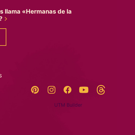
es llama «Hermanas de la
»?
s
Threads
Pinterest
Instagram
YouTube
Facebook
UTM Builder