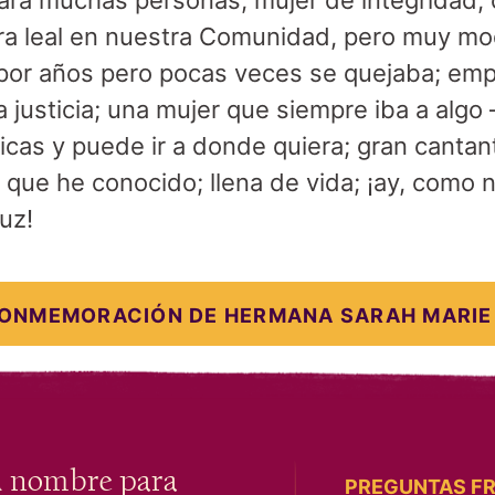
ara muchas personas; mujer de integrida
ora leal en nuestra Comunidad, pero muy mod
 por años pero pocas veces se quejaba; em
a justicia; una mujer que siempre iba a algo 
sicas y puede ir a donde quiera; gran cantan
que he conocido; llena de vida; ¡ay, como 
luz!
CONMEMORACIÓN DE HERMANA SARAH MARIE
u nombre para
PREGUNTAS F