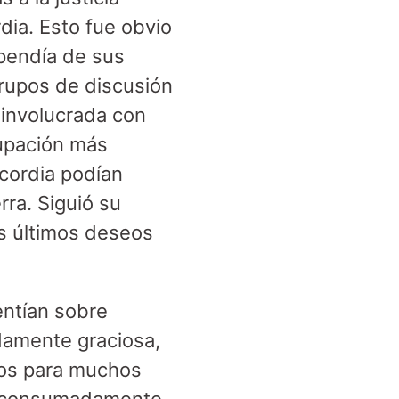
dia. Esto fue obvio
pendía de sus
grupos de discusión
 involucrada con
upación más
icordia podían
ra. Siguió su
sus últimos deseos
entían sobre
damente graciosa,
dos para muchos