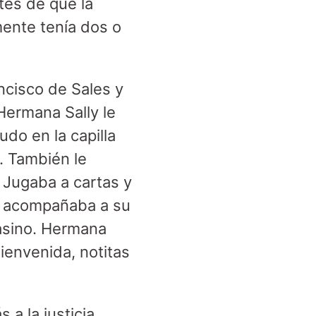
tes de que la
ente tenía dos o
ncisco de Sales y
 Hermana Sally le
udo en la capilla
. También le
 Jugaba a cartas y
o acompañaba a su
asino. Hermana
bienvenida, notitas
a la justicia