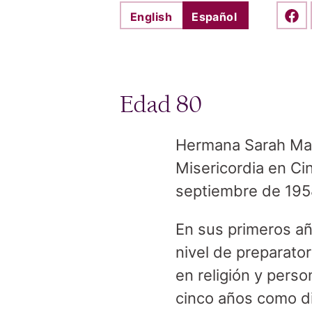
English
Español
Shar
Edad 80
Hermana Sarah Mari
Misericordia en Cin
septiembre de 195
En sus primeros añ
nivel de preparato
en religión y pers
cinco años como di