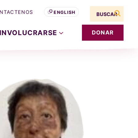
Search term
NTACTENOS
ENGLISH
buscar s
INVOLUCRARSE
DONAR