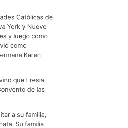
dades Católicas de
eva York y Nuevo
des y luego como
rvió como
 Hermana Karen
vino que Fresia
 Convento de las
tar a su familia,
ata. Su familia