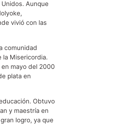
os Unidos. Aunque
Holyoke,
de vivió con las
la comunidad
 la Misericordia.
s en mayo del 2000
e plata en
u educación. Obtuvo
uan y maestría en
 gran logro, ya que