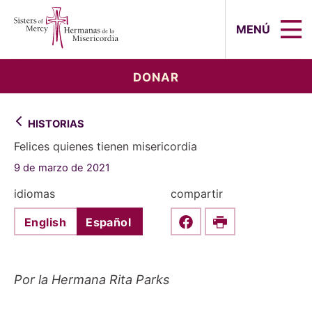
Sisters of Mercy, Hermanas de la Mi
MENÚ
DONAR
HISTORIAS
Felices quienes tienen misericordia
9 de marzo de 2021
idiomas
compartir
English
Español
Share this on Faceboo
Print
Por la Hermana Rita Parks