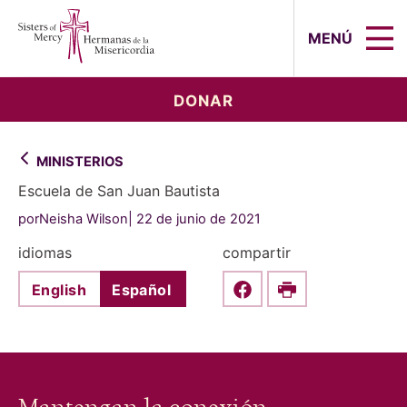
Sisters of Mercy, Hermanas de la Mi
MENÚ
DONAR
MINISTERIOS
Escuela de San Juan Bautista
porNeisha Wilson
22 de junio de 2021
idiomas
compartir
English
Español
Share this on Faceboo
Print