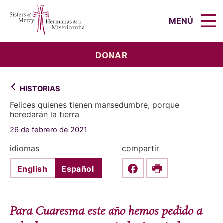
Sisters of Mercy, Hermanas de la Mi
MENÚ
DONAR
HISTORIAS
Felices quienes tienen mansedumbre, porque
heredarán la tierra
26 de febrero de 2021
idiomas
compartir
English
Español
Share this on Faceboo
Print
Para Cuaresma este año hemos pedido a