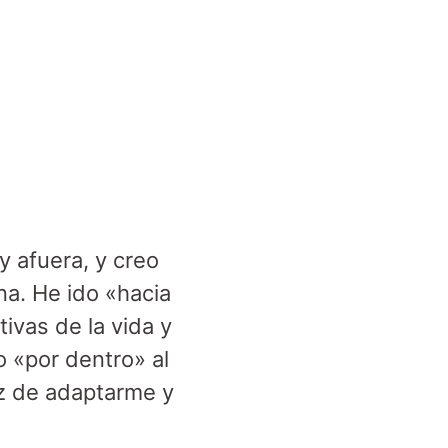
 y afuera, y creo
a. He ido «hacia
ivas de la vida y
o «por dentro» al
az de adaptarme y