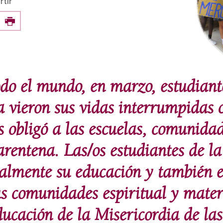
tir
e this on Facebook
Print
odo el mundo, en marzo, estudiant
a vieron sus vidas interrumpidas
 obligó a las escuelas, comunidad
arentena. Las/os estudiantes de l
ualmente su educación y también 
us comunidades espiritual y mat
ucación de la Misericordia de la