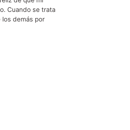
feliz de que mi
o. Cuando se trata
e los demás por