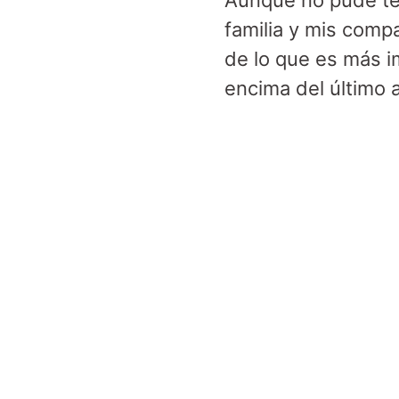
Aunque no pude ten
familia y mis comp
de lo que es más i
encima del último 