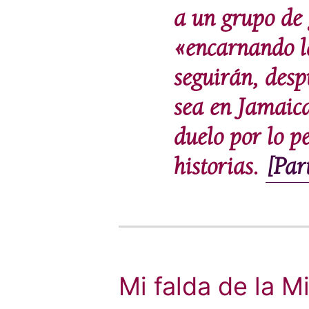
a un grupo de
«encarnando l
seguirán, desp
sea en Jamaica
duelo por lo p
historias.
[Par
Mi falda de la M