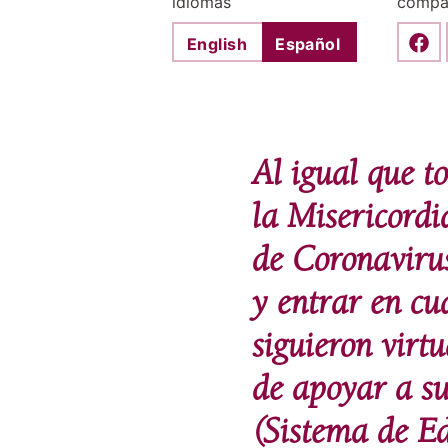
idiomas
compar
English
Español
Shar
Al igual que t
la Misericordi
de Coronavirus
y entrar en cu
siguieron virt
de apoyar a s
(Sistema de Ed