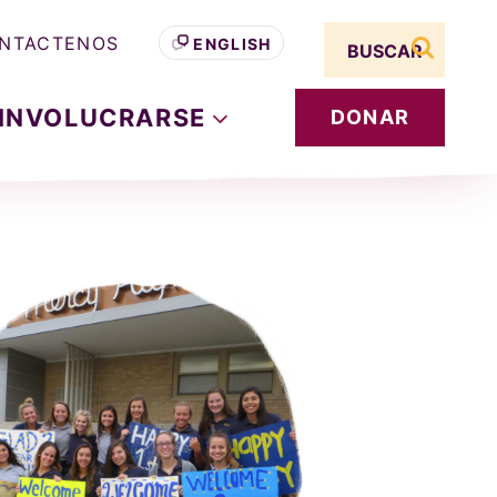
Search term
NTACTENOS
ENGLISH
buscar s
INVOLUCRARSE
DONAR