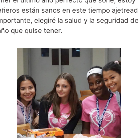
er el último año perfecto que soñé, estoy 
añeros están sanos en este tiempo ajetread
mportante, elegiré la salud y la seguridad d
año que quise tener.