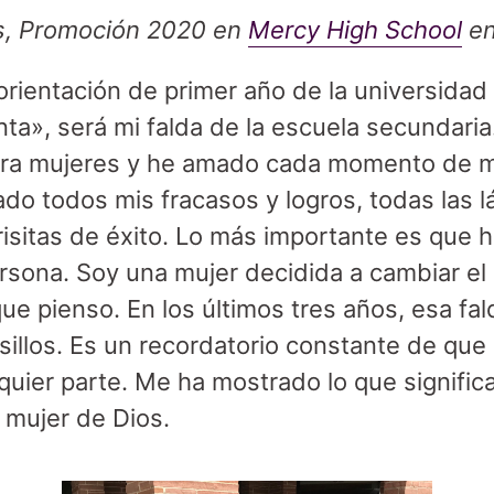
s, Promoción 2020 en
Mercy High School
en
a orientación de primer año de la universida
a», será mi falda de la escuela secundaria
para mujeres y he amado cada momento de m
do todos mis fracasos y logros, todas las l
 risitas de éxito. Lo más importante es que
sona. Soy una mujer decidida a cambiar el
que pienso. En los últimos tres años, esa f
illos. Es un recordatorio constante de que 
quier parte. Me ha mostrado lo que significa
 mujer de Dios.