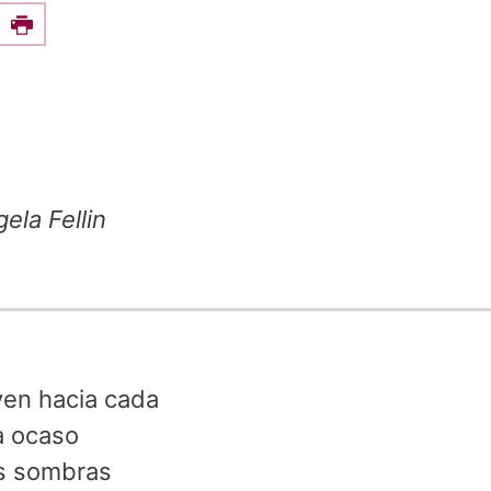
e this on Facebook
Print
ela Fellin
yen hacia cada
 ocaso
s sombras