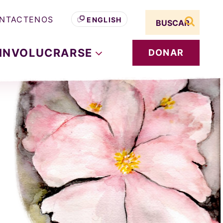
Search term
NTACTENOS
ENGLISH
buscar s
INVOLUCRARSE
DONAR