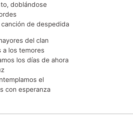
to, doblándose
cordes
canción de despedida
mayores del clan
a los temores
amos los días de ahora
uz
ntemplamos el
s con esperanza