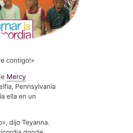
e contigo!»
 de
Mercy
elfia, Pennsylvania
a ella en un
o», dijo Teyanna.
ricordia donde