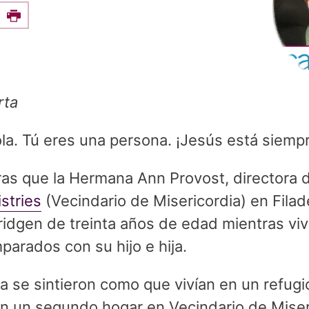
e this on Facebook
Print
rta
la. Tú eres una persona. ¡Jesús está siempr
ras que la Hermana Ann Provost, directora
stries
(Vecindario de Misericordia) en Filad
ridgen de treinta años de edad mientras viví
parados con su hijo e hija.
ca se sintieron como que vivían en un refugi
nían un segundo hogar en Vecindario de Mise