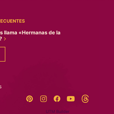
RECUENTES
es llama «Hermanas de la
»?
s
Threads
Pinterest
Instagram
YouTube
Facebook
UTM Builder