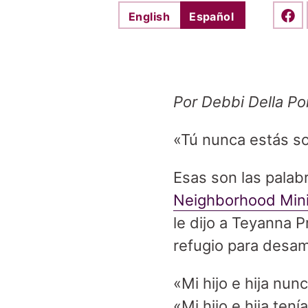
English
Español
Shar
Por Debbi Della Po
«Tú nunca estás so
Esas son las palab
Neighborhood Mini
le dijo a Teyanna P
refugio para desam
«Mi hijo e hija nun
«Mi hijo e hija te