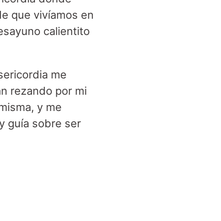
 de que vivíamos en
esayuno calientito
sericordia me
an rezando por mi
 misma, y me
y guía sobre ser