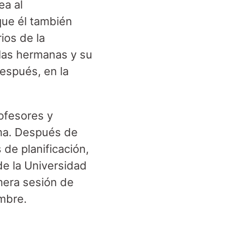
ea al
que él también
ios de la
 las hermanas y su
después, en la
rofesores y
ama. Después de
 de planificación,
de la Universidad
mera sesión de
mbre.