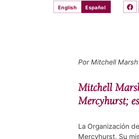
English
Español
Shar
Por Mitchell Marsh
Mitchell Marsh
Mercyhurst; es
La Organización de
Mercyhurst. Su mis