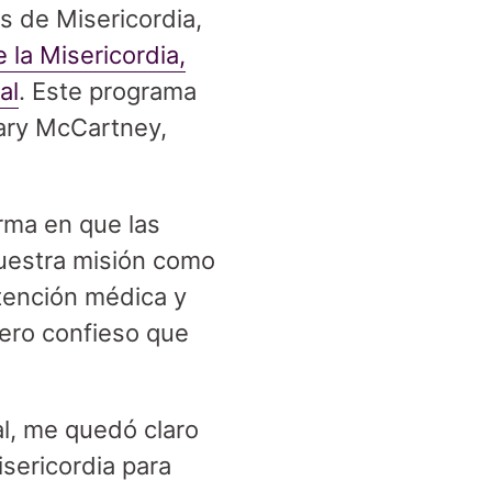
s de Misericordia,
 la Misericordia,
al
. Este programa
Mary McCartney,
rma en que las
uestra misión como
atención médica y
pero confieso que
l, me quedó claro
isericordia para