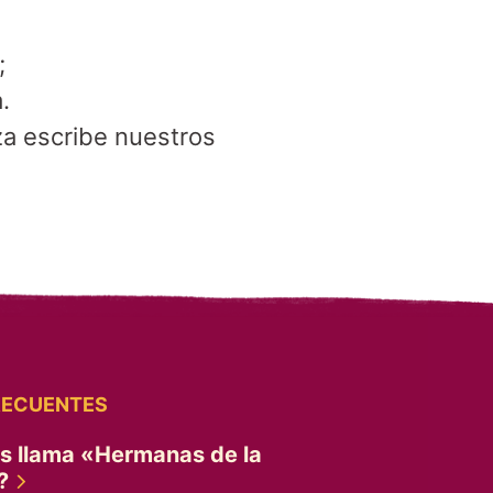
;
.
za escribe nuestros
RECUENTES
es llama «Hermanas de la
»?