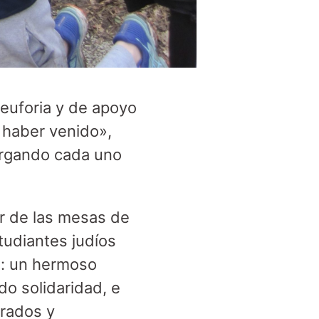
euforia y de apoyo
e haber venido»,
argando cada uno
or de las mesas de
tudiantes judíos
s: un hermoso
do solidaridad, e
brados y