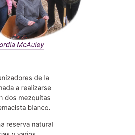
cordia McAuley
anizadores de la
mada a realizarse
en dos mezquitas
emacista blanco.
na reserva natural
ias y varios