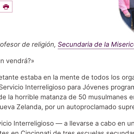
e this on Facebook
Print
ofesor de religión,
Secundaria de la Miseri
en vendrá?»
etante estaba en la mente de todos los org
Servicio Interreligioso para Jóvenes progra
de la horrible matanza de 50 musulmanes 
Nueva Zelanda, por un autoproclamado supr
cio Interreligioso — a llevarse a cabo en u
tes en Cincinnati de tres escuelas secundar