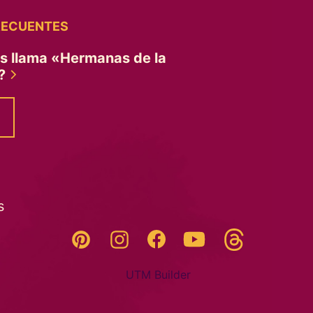
RECUENTES
es llama «Hermanas de la
»?
s
Threads
Pinterest
Instagram
YouTube
Facebook
UTM Builder