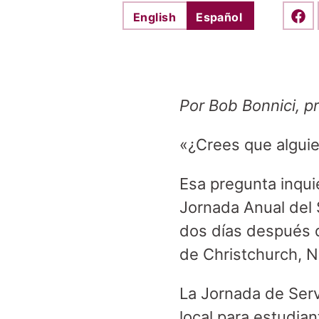
English
Español
Shar
Por Bob Bonnici, pr
«¿Crees que algui
Esa pregunta inqui
Jornada Anual del 
dos días después 
de Christchurch, 
La Jornada de Servi
local para estudian