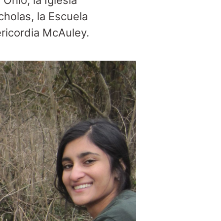
hio, la Iglesia
cholas, la Escuela
ericordia McAuley.