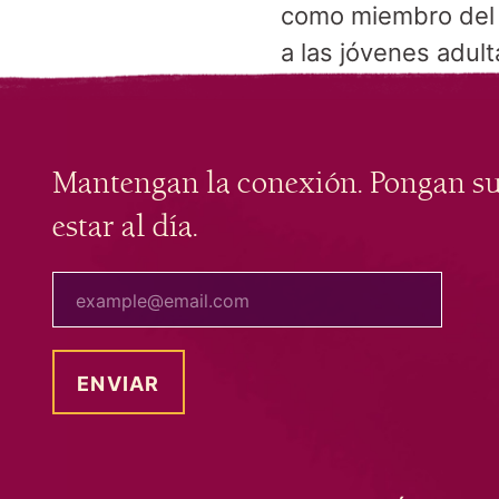
como miembro del E
a las jóvenes adul
Mantengan la conexión. Pongan s
estar al día.
tu correo electrónico