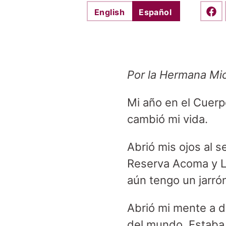
English
Español
Shar
Por la Hermana Mi
Mi año en el Cuerp
cambió mi vida.
Abrió mis ojos al s
Reserva Acoma y L
aún tengo un jarró
Abrió mi mente a d
del mundo. Estaba