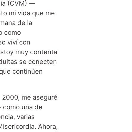
rdia (CVM) —
nto mi vida que me
rmana de la
do como
o viví con
 Estoy muy contenta
dultas se conecten
 que continúen
el 2000, me aseguré
o— como una de
ncia, varias
isericordia. Ahora,