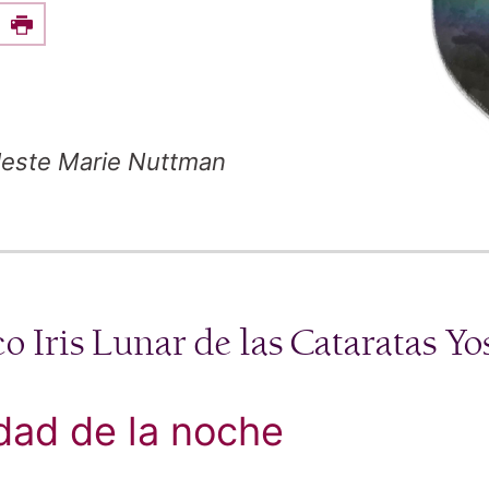
e this on Facebook
Print
leste Marie Nuttman
o Iris Lunar de las Cataratas Y
idad de la noche