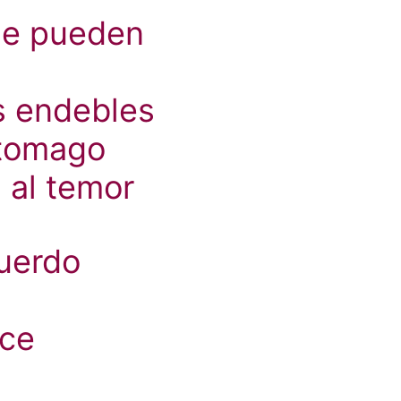
me pueden
s endebles
tomago
 al temor
uerdo
nce