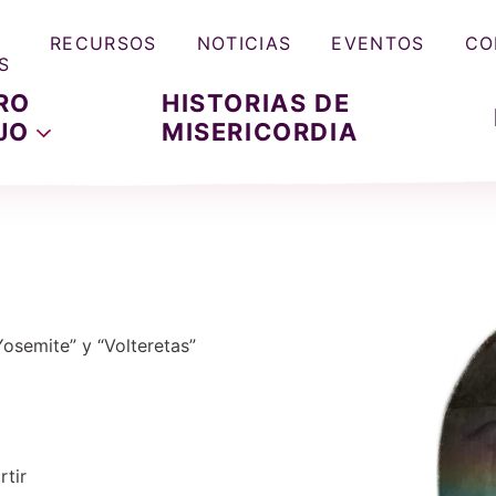
RECURSOS
NOTICIAS
EVENTOS
CO
S
RO
HISTORIAS DE
JO
MISERICORDIA
Yosemite” y “Volteretas”
tir