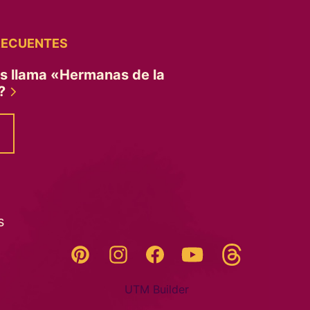
RECUENTES
es llama «Hermanas de la
»?
s
Threads
Pinterest
Instagram
YouTube
Facebook
UTM Builder