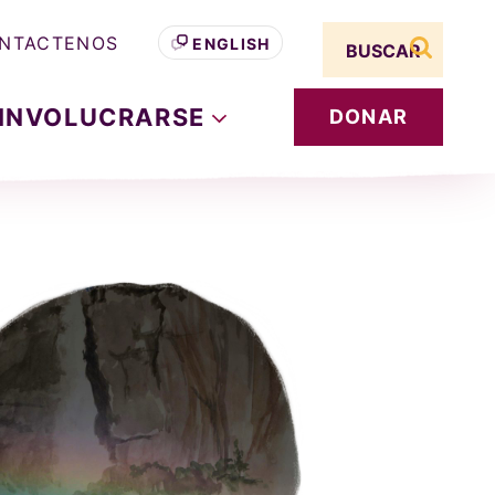
Search term
NTACTENOS
ENGLISH
buscar s
INVOLUCRARSE
DONAR