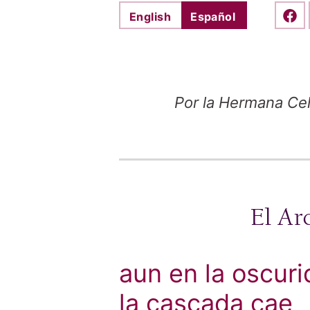
English
Español
Shar
Por la Hermana Ce
El Arc
aun en la oscur
la cascada cae