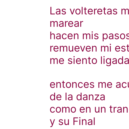
Las volteretas 
marear
hacen mis paso
remueven mi es
me siento ligada
entonces me ac
de la danza
como en un tra
y su Final