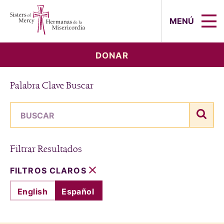
Sisters of Mercy, Hermanas de la Mi
MENÚ
DONAR
Palabra Clave Buscar
término de búsqueda
busc
Filtrar Resultados
FILTROS CLAROS
English
Español